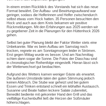
In einem ersten Rückblick des Vorstands hat sich das neue
Format bewährt. Der Aufbau- und Bewirtungsaufwand war
geringer, sodass die Helferinnen und Helfer zwischendurch
selbst etwas vom Hock hatten. 35 Personen besuchten den
Hock und auch aus dem Kreis bekamen wir positive
Rückmeldungen. Mit den Erfahrungen aus 2025 werden wir
zu gegebener Zeit in die Planungen für den Hüttenhock 2026
gehen.
Selbst bei guter Planung bleibt der Faktor Wetter stets eine
Unbekannte. War es beim Aufbau am Samstag noch
trocken, regnete es am Sonntagmorgen leider in Strömen.
Erst gegen Mittag wurde es besser. Und am Nachmittag
schien dann sogar die Sonne. Die Fotos der Diaschau sind
in chronologischer Reihenfolge eingestellt. Hieran lässt sich
der Wetterwechsel gut beobachten.
Aufgrund des Wetters kamen weniger Gäste als erwartet.
Die äußeren Umstände taten der guten Stimmung jedoch
keinen Abbruch. Die Stube war geheizt und bei gutem
Essen und Trinken entstand schnell ein lebhafter Austausch.
Susanne und Beate hatten leckere Salate zubereitet,
Benedikt bediente mit gekonnter Hand den Grill und das
vielfältige Kuchenbuffet ließ die Herzen der Süßmäuler
höherschlagen.