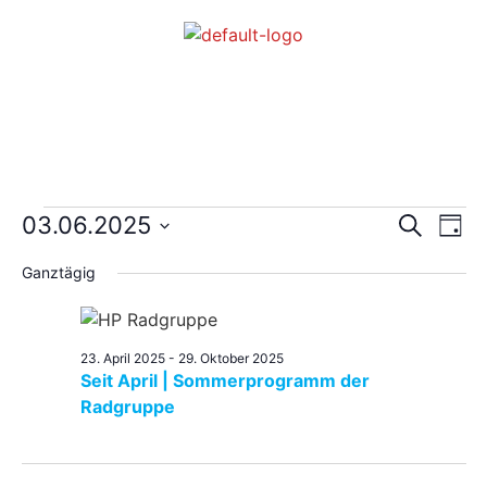
Veran
Ve
03.06.2025
Suche
Tag
Datum
An
Such
wählen.
Ganztägig
Na
und
Ansic
23. April 2025
-
29. Oktober 2025
Seit April | Sommerprogramm der
Navig
Radgruppe